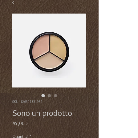
SKU: 126351351935
Sono un prodotto
Prezzo
45,00 £
Quantità
*